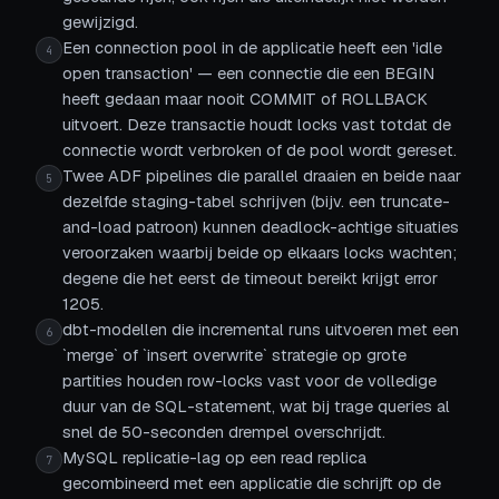
gewijzigd.
Een connection pool in de applicatie heeft een 'idle
4
open transaction' — een connectie die een BEGIN
heeft gedaan maar nooit COMMIT of ROLLBACK
uitvoert. Deze transactie houdt locks vast totdat de
connectie wordt verbroken of de pool wordt gereset.
Twee ADF pipelines die parallel draaien en beide naar
5
dezelfde staging-tabel schrijven (bijv. een truncate-
and-load patroon) kunnen deadlock-achtige situaties
veroorzaken waarbij beide op elkaars locks wachten;
degene die het eerst de timeout bereikt krijgt error
1205.
dbt-modellen die incremental runs uitvoeren met een
6
`merge` of `insert overwrite` strategie op grote
partities houden row-locks vast voor de volledige
duur van de SQL-statement, wat bij trage queries al
snel de 50-seconden drempel overschrijdt.
MySQL replicatie-lag op een read replica
7
gecombineerd met een applicatie die schrijft op de