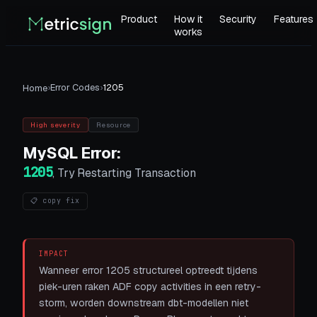
Product
How it
Security
Features
works
›
Error Codes
›
1205
Home
High
severity
Resource
MySQL
Error:
1205
,
Try Restarting Transaction
📋 copy fix
IMPACT
Wanneer error 1205 structureel optreedt tijdens
piek-uren raken ADF copy activities in een retry-
storm, worden downstream dbt-modellen niet