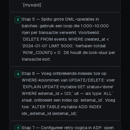
`[mysqld]`.
Stap 5 — Splits grote DML-operaties in
5
batches: gebruik een loop die 1.000–10.000
rijen per transactie verwerkt. Voorbeeld:
`DELETE FROM events WHERE created_at <
'2024-01-01' LIMIT 5000;` herhalen totdat
`ROW_COUNT() = 0`. Dit houdt de lock-duur per
transactie kort.
Stap 6 — Voeg ontbrekende indexes toe op
6
WHERE-kolommen van UPDATE/DELETE: voer
`EXPLAIN UPDATE mytable SET status='done'
WHERE external_id = 123;` uit — als type `ALL`
staat, ontbreekt een index op `external_id`. Voeg
toe: `ALTER TABLE mytable ADD INDEX
idx_external_id (external_id);`
Stap 7 — Configureer retry-logica in ADF: open
7