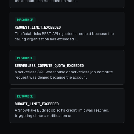
the account has exceeded its mont…
RESOURCE
REQUEST_LIMIT_EXCEEDED
The Databricks REST API rejected a request because the
calling organization has exceeded i…
RESOURCE
SERVERLESS_COMPUTE_QUOTA_EXCEEDED
A serverless SQL warehouse or serverless job compute
request was denied because the accoun…
RESOURCE
BUDGET_LIMIT_EXCEEDED
A Snowflake Budget object's credit limit was reached,
triggering either a notification or …