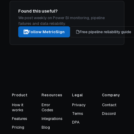
Found this useful?
We post weekly on Power BI monitoring, pipeline
failures and data reliability.
Follow MetricSign
Free pipeline reliability guide
Product
Resources
Legal
Company
How it
Error
Privacy
Contact
works
Codes
Terms
Discord
Features
Integrations
DPA
Pricing
Blog