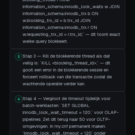
information_schema.innodb_lock_waits w JOIN
information_schema.innodb_trx b ON
w.blocking_trx_id = b.trx_id JOIN
information_schema.innodb_trx r ON
w.requesting_trx_id = r.trx_id;` — dit toont exact
welke query blokkeert.
Stap 3 — Kill de blokkerende thread als dat
3
veilig is: `KILL <blocking_thread_id>;` — dit
gooit een error in de blokkerende sessie en
forceert rollback van die transactie zodat de
wachtende operatie verder kan.
Stap 4 — Vergroot de timeout tijdelijk voor
4
batch-werklasten: `SET GLOBAL
innodb_lock_wait_timeout = 120;` voor OLAP-
pipelines. Zet dit terug naar 50 voor OLTP-
omgevingen. In my.cnf permanent maken:
`innodb_lock_wait_timeout = 120` onder