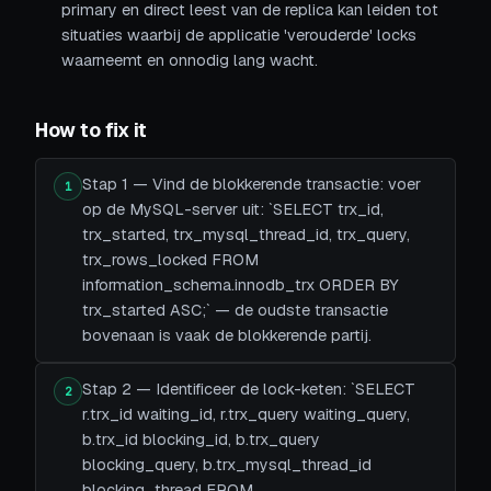
primary en direct leest van de replica kan leiden tot
situaties waarbij de applicatie 'verouderde' locks
waarneemt en onnodig lang wacht.
How to fix it
Stap 1 — Vind de blokkerende transactie: voer
1
op de MySQL-server uit: `SELECT trx_id,
trx_started, trx_mysql_thread_id, trx_query,
trx_rows_locked FROM
information_schema.innodb_trx ORDER BY
trx_started ASC;` — de oudste transactie
bovenaan is vaak de blokkerende partij.
Stap 2 — Identificeer de lock-keten: `SELECT
2
r.trx_id waiting_id, r.trx_query waiting_query,
b.trx_id blocking_id, b.trx_query
blocking_query, b.trx_mysql_thread_id
blocking_thread FROM