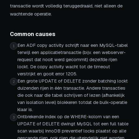
transactie wordt volledig teruggedraaid, niet alleen de
wachtende operatie.
Common causes
Een ADF copy activity schrijft naar een MySQL-tabel
1
terwijl een applicatietransactie (bijv. een webserver-
request dat nooit werd gecommit) dezelfde rijen
lockt. De copy activity wacht tot de timeout
verstrijkt en gooit error 1205.
Een grote UPDATE of DELETE zonder batching lockt
2
duizenden rijen in één transactie. Andere transacties
die ook naar die tabel schrijven of lezen (afhankelijk
van isolation level) blokkeren totdat de bulk-operatie
klaar is.
Ontbrekende index op de WHERE-kolom van een
3
UPDATE of DELETE dwingt MySQL tot een full table
scan waarbij InnoDB preventief locks plaatst op alle
gescande rijen, ook rijen die uiteindelijk niet worden