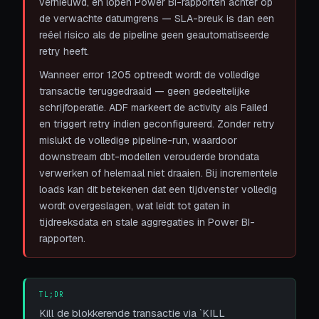
vernieuwd, en lopen Power BI-rapporten achter op
de verwachte datumgrens — SLA-breuk is dan een
reëel risico als de pipeline geen geautomatiseerde
retry heeft.
Wanneer error 1205 optreedt wordt de volledige
transactie teruggedraaid — geen gedeeltelijke
schrijfoperatie. ADF markeert de activity als Failed
en triggert retry indien geconfigureerd. Zonder retry
mislukt de volledige pipeline-run, waardoor
downstream dbt-modellen verouderde brondata
verwerken of helemaal niet draaien. Bij incrementele
loads kan dit betekenen dat een tijdvenster volledig
wordt overgeslagen, wat leidt tot gaten in
tijdreeksdata en stale aggregaties in Power BI-
rapporten.
TL;DR
Kill de blokkerende transactie via `KILL