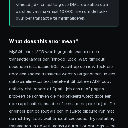
<thread_id>` en splits grote DML-operaties op in
batches van maximaal 10.000 rijen om de lock-
duur per transactie te minimaliseren.
What does this error mean?
MySQL error 1205 wordt gegooid wanneer een
transactie langer dan `innodb_lock_wait_timeout`
seconden (standaard 50s) wacht op een row-lock die
door een andere transactie wordt vastgehouden. In een
data-pipeline-context betekent dit dat een ADF copy
activity, dbt-model of Spark-job een rij of pagina
probeert te schrijven die geblokkeerd wordt door een
open applicatietransactie of een andere pipelinejob. De
engineer ziet de fout als een mislukte pipeline-run met
de melding 'Lock wait timeout exceeded; try restarting
transaction' in de ADF activity output of dbt logs — de