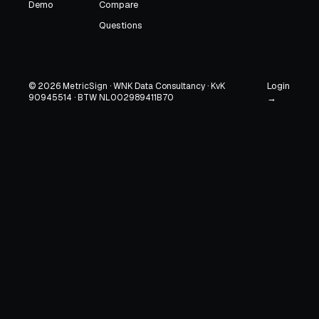
Demo
Compare
Questions
Login
© 2026 MetricSign · WNK Data Consultancy · KvK
90945514 · BTW NL002989411B70
→