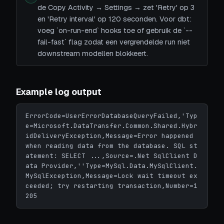
de Copy Activity → Settings → zet 'Retry' op 3
en 'Retry interval' op 120 seconden. Voor dbt:
voeg `on-run-end` hooks toe of gebruik de `--
fail-fast` flag zodat een vergrendelde run niet
downstream modellen blokkeert.
Example log output
ErrorCode=UserErrorDatabaseQueryFailed,'Typ
e=Microsoft.DataTransfer.Common.Shared.Hybr
idDeliveryException,Message=Error happened 
when reading data from the database. SQL st
atement: SELECT ...,Source=.Net SqlClient D
ata Provider,''Type=MySql.Data.MySqlClient.
MySqlException,Message=Lock wait timeout ex
ceeded; try restarting transaction,Number=1
205