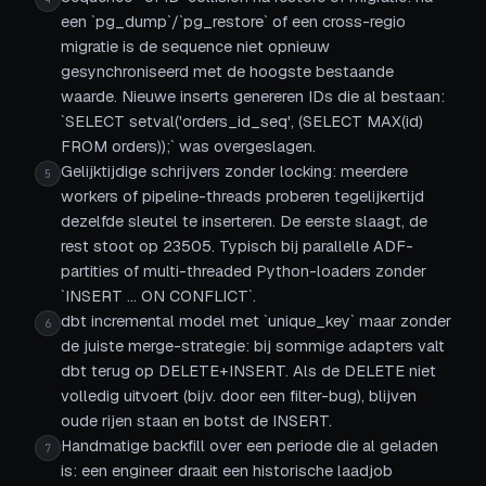
een `pg_dump`/`pg_restore` of een cross-regio
migratie is de sequence niet opnieuw
gesynchroniseerd met de hoogste bestaande
waarde. Nieuwe inserts genereren IDs die al bestaan:
`SELECT setval('orders_id_seq', (SELECT MAX(id)
FROM orders));` was overgeslagen.
Gelijktijdige schrijvers zonder locking: meerdere
5
workers of pipeline-threads proberen tegelijkertijd
dezelfde sleutel te inserteren. De eerste slaagt, de
rest stoot op 23505. Typisch bij parallelle ADF-
partities of multi-threaded Python-loaders zonder
`INSERT ... ON CONFLICT`.
dbt incremental model met `unique_key` maar zonder
6
de juiste merge-strategie: bij sommige adapters valt
dbt terug op DELETE+INSERT. Als de DELETE niet
volledig uitvoert (bijv. door een filter-bug), blijven
oude rijen staan en botst de INSERT.
Handmatige backfill over een periode die al geladen
7
is: een engineer draait een historische laadjob