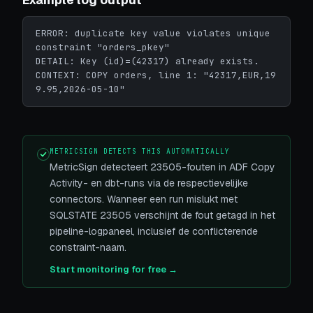
ERROR: duplicate key value violates unique 
constraint "orders_pkey"

DETAIL: Key (id)=(42317) already exists.

CONTEXT: COPY orders, line 1: "42317,EUR,19
9.95,2026-05-10"
METRICSIGN DETECTS THIS AUTOMATICALLY
MetricSign detecteert 23505-fouten in ADF Copy
Activity- en dbt-runs via de respectievelijke
connectors. Wanneer een run mislukt met
SQLSTATE 23505 verschijnt de fout getagd in het
pipeline-logpaneel, inclusief de conflicterende
constraint-naam.
Start monitoring for free →