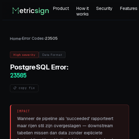
Product
How it
Security
Features
works
›
Error Codes
›
23505
Home
High
severity
Data Format
PostgreSQL
Error:
23505
📋 copy fix
IMPACT
Wanneer de pipeline als 'succeeded' rapporteert
maar rijen stil zijn overgeslagen — downstream
tabellen missen dan data zonder expliciete