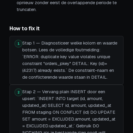
opnieuw zonder eerst de overlappende periode te
truncaten.
How to fix it
Stap 1 — Diagnosticeer welke kolom en waarde
1
botsen. Lees de volledige foutmelding:
`ERROR: duplicate key value violates unique
constraint "orders_pkey" DETAIL: Key (id)=
(42317) already exists.` De constraint-naam en
de conflicterende waarde staan in DETAIL.
Stap 2 — Vervang plain INSERT door een
2
upsert: `INSERT INTO target (id, amount,
updated_at) SELECT id, amount, updated_at
FROM staging ON CONFLICT (id) DO UPDATE
SET amount = EXCLUDED.amount, updated_at
= EXCLUDED.updated_at;` Gebruik DO
NOTHING als je bestaande rijen nooit wilt