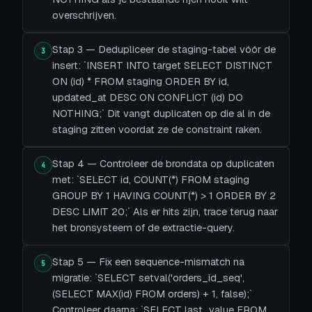
overschrijven.
Stap 3 — Dedupliceer de staging-tabel vóór de
3
insert: `INSERT INTO target SELECT DISTINCT
ON (id) * FROM staging ORDER BY id,
updated_at DESC ON CONFLICT (id) DO
NOTHING;` Dit vangt duplicaten op die al in de
staging zitten voordat ze de constraint raken.
Stap 4 — Controleer de brondata op duplicaten
4
met: `SELECT id, COUNT(*) FROM staging
GROUP BY 1 HAVING COUNT(*) > 1 ORDER BY 2
DESC LIMIT 20;` Als er hits zijn, trace terug naar
het bronsysteem of de extractie-query.
Stap 5 — Fix een sequence-mismatch na
5
migratie: `SELECT setval('orders_id_seq',
(SELECT MAX(id) FROM orders) + 1, false);`
Controleer daarna: `SELECT last_value FROM