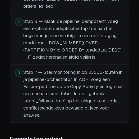
orders_id_seq;`
Stap 6 — Maak de pipeline idempotent: voeg
6
een expliciete deduplicatiestap toe aan het
begin van je pipeline (bijv. in een dbt `staging`-
model met `ROW_NUMBER() OVER
(PARTITION BY id ORDER BY loaded_at DESC)
= 1`) zodat herdraaien altijd veilig is.
Stap 7 — Stel monitoring in op 23505-fouten in
7
je pipeline-orchestrator. In ADF: voeg een
Failure-pad toe op de Copy Activity en log naar
een centrale error-tabel. In dbt: gebruik
`store_failures: true` op het unique-test zodat
conflicterende keys bewaard blijven voor
analyse.
Example log output