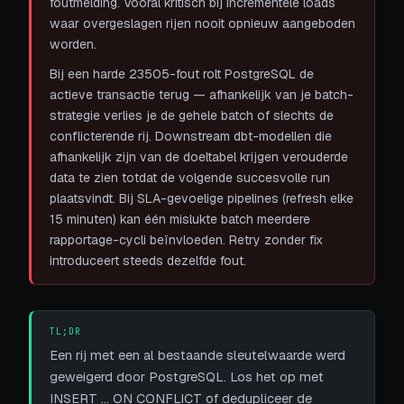
foutmelding. Vooral kritisch bij incrementele loads
waar overgeslagen rijen nooit opnieuw aangeboden
worden.
Bij een harde 23505-fout rolt PostgreSQL de
actieve transactie terug — afhankelijk van je batch-
strategie verlies je de gehele batch of slechts de
conflicterende rij. Downstream dbt-modellen die
afhankelijk zijn van de doeltabel krijgen verouderde
data te zien totdat de volgende succesvolle run
plaatsvindt. Bij SLA-gevoelige pipelines (refresh elke
15 minuten) kan één mislukte batch meerdere
rapportage-cycli beïnvloeden. Retry zonder fix
introduceert steeds dezelfde fout.
TL;DR
Een rij met een al bestaande sleutelwaarde werd
geweigerd door PostgreSQL. Los het op met
INSERT ... ON CONFLICT of dedupliceer de