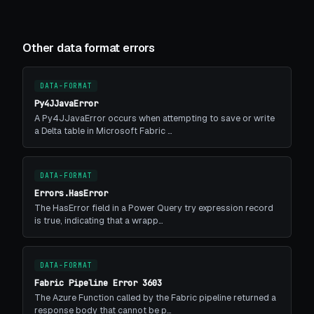
Other data format errors
DATA-FORMAT
Py4JJavaError
A Py4JJavaError occurs when attempting to save or write
a Delta table in Microsoft Fabric …
DATA-FORMAT
Errors.HasError
The HasError field in a Power Query try expression record
is true, indicating that a wrapp…
DATA-FORMAT
Fabric Pipeline Error 3603
The Azure Function called by the Fabric pipeline returned a
response body that cannot be p…