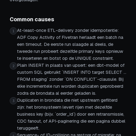
Common causes
At-least-once ETL-delivery zonder idempotentie:
1
ADF Copy Activity of Fivetran herlaadt een batch na
een timeout. De eerste run slaagde al deels, de
tweede run probeert dezelfde primary keys opnieuw
te inserteren en botst op de UNIQUE constraint.
Plain INSERT in plaats van upsert: een dbt-model of
2
custom SQL gebruikt `INSERT INTO target SELECT ...
FROM staging` zonder `ON CONFLICT`-clausule. Bij
elke incrementele run worden duplicaten geprobeerd
zodra de brondata al eerder geladen is.
Duplicaten in brondata die niet upstream gefilterd
3
zijn: het bronsysteem levert rijen met dezelfde
business key (bijv. `order_id`) door een retransmissie,
CDC fanout, of API-paginering die een pagina dubbel
teruggeeft.
Sequence- of ID-collision na restore of migratie: na
4