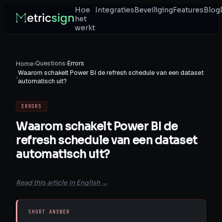
Hoe
Integraties
Beveiliging
Features
Blog
het
werkt
›
Questions
›
Errors
Home
Waarom schakelt Power BI de refresh schedule van een dataset
›
automatisch uit?
ERRORS
Waarom schakelt Power BI de
refresh schedule van een dataset
automatisch uit?
Read this article in English →
SHORT ANSWER