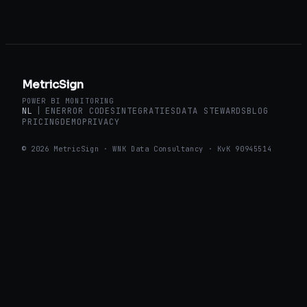
MetricSign
POWER BI MONITORING
NL
|
EN
ERROR CODES
INTEGRATIES
DATA STEWARDS
BLOG
PRICING
DEMO
PRIVACY
© 2026 MetricSign · WNK Data Consultancy · KvK 90945514