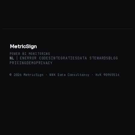
MetricSign
POWER BI MONITORING
NL
|
EN
ERROR CODES
INTEGRATIES
DATA STEWARDS
BLOG
PRICING
DEMO
PRIVACY
© 2026 MetricSign · WNK Data Consultancy · KvK 90945514