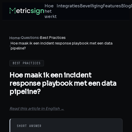
Hoe
Integraties
Beveiliging
Features
Blog
het
werkt
›
Questions
›
Best Practices
Home
Hoe maak ik een incident response playbook met een data
›
pipeline?
BEST PRACTICES
Hoe maak ik een incident
response playbook met een data
pipeline?
Read this article in English →
SHORT ANSWER