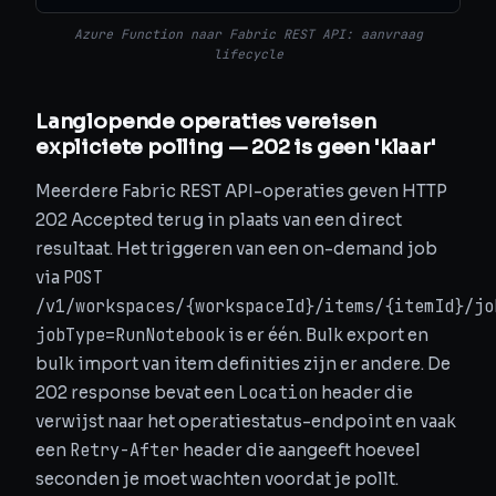
Azure Function naar Fabric REST API: aanvraag
lifecycle
Langlopende operaties vereisen
expliciete polling — 202 is geen 'klaar'
Meerdere Fabric REST API-operaties geven HTTP
202 Accepted terug in plaats van een direct
resultaat. Het triggeren van een on-demand job
POST
via
/v1/workspaces/{workspaceId}/items/{itemId}/jo
jobType=RunNotebook
is er één. Bulk export en
bulk import van item definities zijn er andere. De
Location
202 response bevat een
header die
verwijst naar het operatiestatus-endpoint en vaak
Retry-After
een
header die aangeeft hoeveel
seconden je moet wachten voordat je pollt.