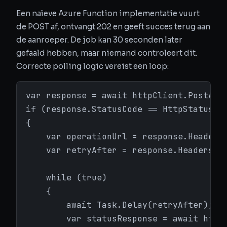
Een naïeve Azure Function implementatie vuurt
de POST af, ontvangt 202 en geeft succes terug aan
de aanroeper. De job kan 30 seconden later
gefaald hebben, maar niemand controleert dit.
Correcte polling logic vereist een loop:
var response = await httpClient.PostAsyn
if (response.StatusCode == HttpStatusCod
{

    var operationUrl = response.Headers.
    var retryAfter = response.Headers.Re
    while (true)

    {

        await Task.Delay(retryAfter);

        var statusResponse = await httpC