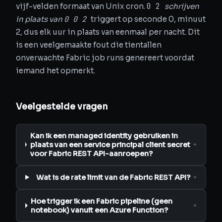
0 2
vijf-velden formaat van Unix cron.
schrijven
0 0 2
in plaats van
triggert op seconde 0, minuut
2, dus elk uur in plaats van eenmaal per nacht. Dit
is een veelgemaakte fout die tientallen
onverwachte Fabric job runs genereert voordat
iemand het opmerkt.
Veelgestelde vragen
Kan ik een managed identity gebruiken in
plaats van een service principal client secret
+
voor Fabric REST API-aanroepen?
Wat is de rate limit van de Fabric REST API?
+
Hoe trigger ik een Fabric pipeline (geen
+
notebook) vanuit een Azure Function?