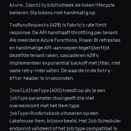
Azure.Identity
bibliotheek de token lifecycle
beheren. Sla tokens niet handmatig op.
TooManyRequests
(429) is Fabric's rate limit
response. De API handhaaft throttling per tenant.
Als meerdere Azure Functions, Power BI refreshes
en handmatige API-aanroepen tegelijkertijd
dezelfde tenant raken, cascaderen 429's.
Implementeer exponential backoff met jitter, niet
Retry-
vaste retry-intervallen. De waarde in de
After
header is in seconden.
InvalidItemType
(400) treedt op als je een
jobType
parameter doorgeeft die niet
overeenkomt met het item type.
jobType=RunNotebook
uitvoeren op een
Lakehouse item, bijvoorbeeld. Het Job Scheduler
endpoint valideert of het job type compatibel is