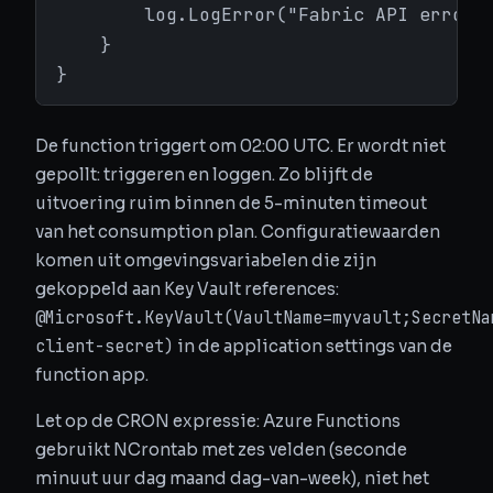
        log.LogError("Fabric API error: 
    }

}
De function triggert om 02:00 UTC. Er wordt niet
gepollt: triggeren en loggen. Zo blijft de
uitvoering ruim binnen de 5-minuten timeout
van het consumption plan. Configuratiewaarden
komen uit omgevingsvariabelen die zijn
gekoppeld aan Key Vault references:
@Microsoft.KeyVault(VaultName=myvault;SecretNa
client-secret)
in de application settings van de
function app.
Let op de CRON expressie: Azure Functions
gebruikt NCrontab met zes velden (seconde
minuut uur dag maand dag-van-week), niet het