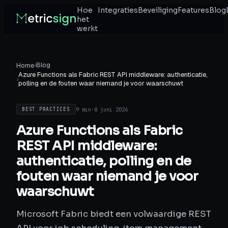
Hoe
Integraties
Beveiliging
Features
Blog
het
werkt
›
Blog
Home
Azure Functions als Fabric REST API middleware: authenticatie,
›
polling en de fouten waar niemand je voor waarschuwt
9 min
·
8 juni 2026
BEST PRACTICES
Azure Functions als Fabric
REST API middleware:
authenticatie, polling en de
fouten waar niemand je voor
waarschuwt
Microsoft Fabric biedt een volwaardige REST