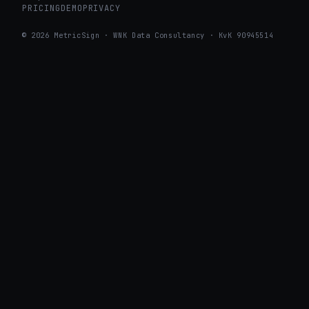
PRICING
DEMO
PRIVACY
© 2026 MetricSign · WNK Data Consultancy · KvK 90945514