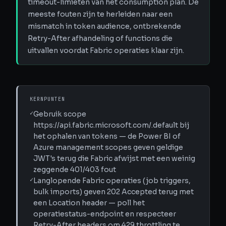
timeout-limieten van het consumption plan. De
meeste fouten zijn te herleiden naar een
mismatch in token audience, ontbrekende
Retry-After afhandeling of functions die
uitvallen voordat Fabric operaties klaar zijn.
KERNPUNTEN
✓
Gebruik scope
https://api.fabric.microsoft.com/.default bij
het ophalen van tokens — de Power BI of
Azure management scopes geven geldige
JWT's terug die Fabric afwijst met een weinig
zeggende 401/403 fout
✓
Langlopende Fabric operaties (job triggers,
bulk imports) geven 202 Accepted terug met
een Location header — poll het
operatiestatus-endpoint en respecteer
Retry-After headers om 429 throttling te