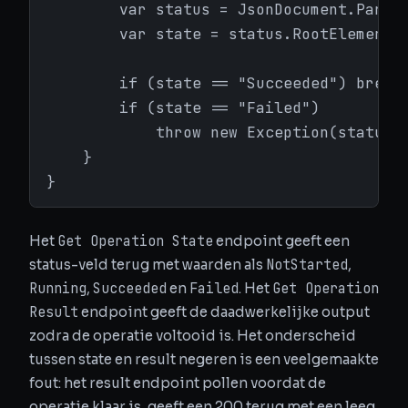
        var status = JsonDocument.Parse(
        var state = status.RootElement.G
        if (state == "Succeeded") break;
        if (state == "Failed")

            throw new Exception(status.R
    }

}
Get Operation State
Het
endpoint geeft een
NotStarted
status-veld terug met waarden als
,
Running
Succeeded
Failed
Get Operation
,
en
. Het
Result
endpoint geeft de daadwerkelijke output
zodra de operatie voltooid is. Het onderscheid
tussen state en result negeren is een veelgemaakte
fout: het result endpoint pollen voordat de
operatie klaar is, geeft een 200 terug met een leeg