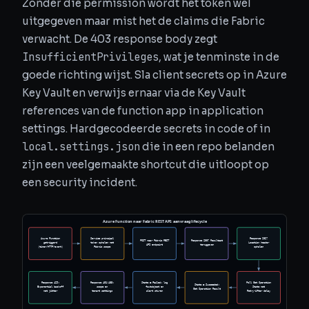
Zonder die permission wordt het token wel
uitgegeven maar mist het de claims die Fabric
verwacht. De 403 response body zegt
InsufficientPrivileges
, wat je tenminste in de
goede richting wijst. Sla client secrets op in Azure
Key Vault en verwijs ernaar via de Key Vault
references van de function app in application
settings. Hardgecodeerde secrets in code of in
local.settings.json
die in een repo belanden
zijn een veelgemaakte shortcut die uitloopt op
een security incident.
Azure Function naar Fabric REST API: aanvraag lifecycle
Azure Function
Service principal
Response 202?
POST naar Fabric REST
Response 200? Resultaat
getriggerd
token ophalen met
Location header
API endpoint
teruggeven
(timer/HTTP/event)
Fabric scope
ophalen
Response 429:
Response 401/403:
State = Failed: log
Poll Get Operation
State = Succeeded:
Exponential backoff
scope en
foutobject en
State met
Get Operation Result
met jitter
tenant settings
alert sturen
Retry-After delay