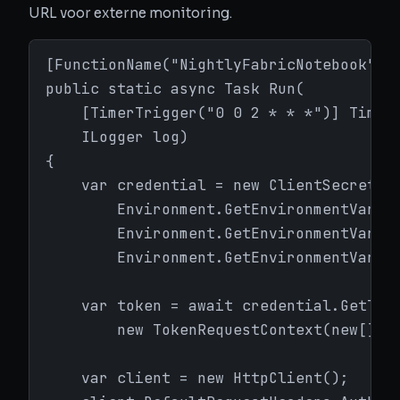
URL voor externe monitoring.
[FunctionName("NightlyFabricNotebook")]

public static async Task Run(

    [TimerTrigger("0 0 2 * * *")] TimerI
    ILogger log)

{

    var credential = new ClientSecretCre
        Environment.GetEnvironmentVariab
        Environment.GetEnvironmentVariab
        Environment.GetEnvironmentVariab
    var token = await credential.GetToke
        new TokenRequestContext(new[] { 
    var client = new HttpClient();
