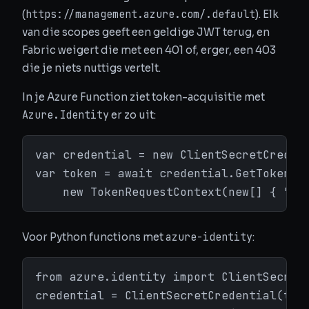
https://management.azure.com/.default
(
). Elk
van die scopes geeft een geldige JWT terug, en
Fabric weigert die met een 401 of, erger, een 403
die je niets nuttigs vertelt.
In je Azure Function ziet token-acquisitie met
Azure.Identity
er zo uit:
var credential = new ClientSecretCredent
var token = await credential.GetTokenAsy
    new TokenRequestContext(new[] { "ht
azure-identity
Voor Python functions met
:
from azure.identity import ClientSecretC
credential = ClientSecretCredential(tena