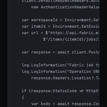
    client.DefaultRequestHeaders.Authori
        new AuthenticationHeaderValue("B
    var workspaceId = Environment.GetEnv
    var itemId = Environment.GetEnvironm
    var url = $"https://api.fabric.micro
             $"/items/{itemId}/jobs/inst
    var response = await client.PostAsyn
    log.LogInformation("Fabric job trigg
    log.LogInformation("Operation URL: {
        response.Headers.Location?.ToStr
    if (response.StatusCode != HttpStatu
    {

        var body = await response.Conten