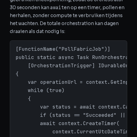
await
30 seconden kan
en op een timer, pollen en
herhalen, zonder compute te verbruiken tijdens
het wachten. De totale orchestration kan dagen
draaien als dat nodig is:
[FunctionName("PollFabricJob")]

public static async Task RunOrchestrator
    [OrchestrationTrigger] IDurableOrche
{

    var operationUrl = context.GetInput<
    while (true)

    {

        var status = await context.CallA
        if (status == "Succeeded" || sta
        await context.CreateTimer(

            context.CurrentUtcDateTime.A