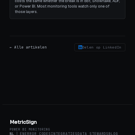
costs the same whether the break is in dbt, Snowflake, ADF,
or Power BI. Most monitoring tools watch only one of
those layers.
← Alle artikelen
Delen op LinkedIn
MetricSign
POWER BI MONITORING
NL
|
EN
ERROR CODES
INTEGRATIES
DATA STEWARDS
BLOG