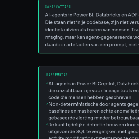
SAMENVATTING
AI-agents in Power BI, Databricks en ADF 
Die staan niet in je codebase, zijn niet ve
identiek uitzien als fouten van mensen. Tra
misging, maar kan agent-gegenereerde wor
daardoor artefacten van een prompt, niet
KERNPUNTEN
✓
AI-agents in Power BI Copilot, Databri
die onzichtbaar zijn voor lineage tools e
code die mensen hebben geschreven
✓
Non-deterministische door agents gege
baselines en maskeren echte anomalieën
gebaseerde alerting minder betrouwbaa
✓
Je kunt tijdelijke detectie bouwen doo
uitgevoerde SQL te vergelijken met ge
activity modification-timestamps te corr