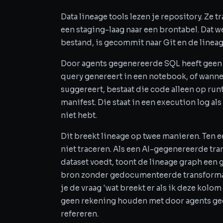
Data lineage tools lezen je repository. Ze
een staging-laag naar een brontabel. Dat we
bestand, is gecommit naar Git en de line
Door agents gegenereerde SQL heeft geen 
query genereert in een notebook, of wann
suggereert, bestaat die code alleen op runti
manifest. Die staat in een execution log al
niet hebt.
Dit breekt lineage op twee manieren. Te
niet traceren. Als een AI-gegenereerde tr
dataset voedt, toont de lineage graph een g
bron zonder gedocumenteerde transformati
je de vraag 'wat breekt er als ik deze kol
geen rekening houden met door agents ge
refereren.