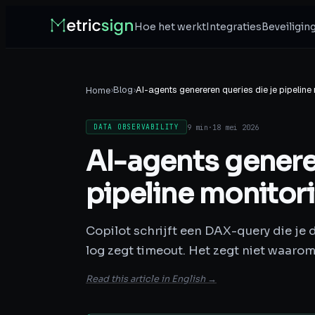
Hoe het werkt
Integraties
Beveiligin
›
Blog
›
AI-agents genereren queries die je pipeline
Home
9 min
·
18 mei 2026
DATA OBSERVABILITY
AI-agents genere
pipeline monitori
Copilot schrijft een DAX-query die je d
log zegt timeout. Het zegt niet waaro
Read this article in English →