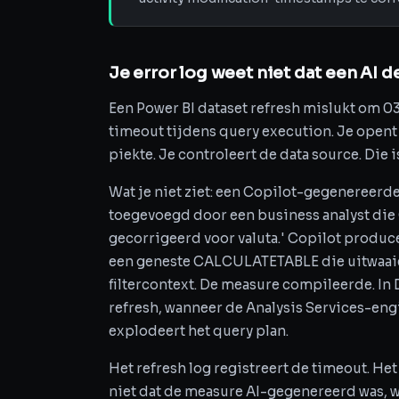
Je error log weet niet dat een AI 
Een Power BI dataset refresh mislukt om 
timeout tijdens query execution. Je opent 
piekte. Je controleert de data source. Die i
Wat je niet ziet: een Copilot-gegenereerd
toegevoegd door een business analyst die
gecorrigeerd voor valuta.' Copilot pr
een geneste CALCULATETABLE die uitwaaiert
filtercontext. De measure compileerde. In D
refresh, wanneer de Analysis Services-eng
explodeert het query plan.
Het refresh log registreert de timeout. Het
niet dat de measure AI-gegenereerd was, 