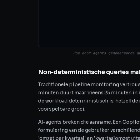
Hoe door agents gegenereerde q
Non-deterministische queries mak
Traditionele pipeline monitoring vertrouwt
minuten duurt maar ineens 25 minuten in b
de workload deterministisch is: hetzelfde
voorspelbare groei.
AI-agents breken die aanname. Een Copilo
formulering van de gebruiker verschillen
'omzet per kwartaal' en 'kwartaalomzet uit