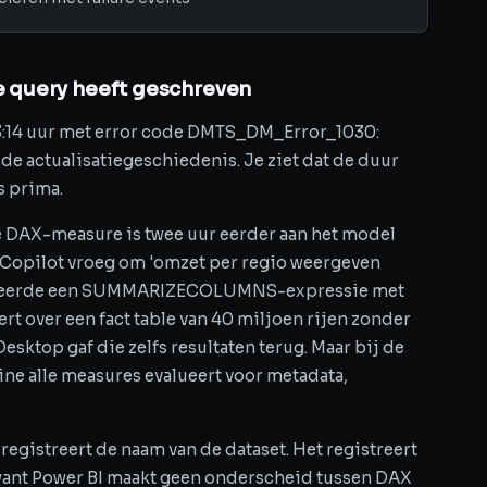
de query heeft geschreven
03:14 uur met error code DMTS_DM_Error_1030:
de actualisatiegeschiedenis. Je ziet dat de duur
s prima.
e DAX-measure is twee uur eerder aan het model
 Copilot vroeg om 'omzet per regio weergeven
oduceerde een SUMMARIZECOLUMNS-expressie met
 over een fact table van 40 miljoen rijen zonder
esktop gaf die zelfs resultaten terug. Maar bij de
ine alle measures evalueert voor metadata,
 registreert de naam van de dataset. Het registreert
want Power BI maakt geen onderscheid tussen DAX