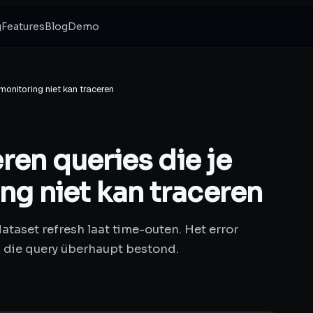
g
Features
Blog
Demo
 monitoring niet kan traceren
ren queries die je
ng niet kan traceren
ataset refresh laat time-outen. Het error
m die query überhaupt bestond.