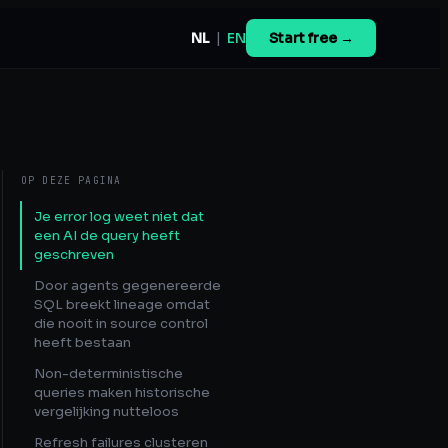
NL
|
EN
Start free →
OP DEZE PAGINA
Je error log weet niet dat
een AI de query heeft
geschreven
Door agents gegenereerde
SQL breekt lineage omdat
die nooit in source control
heeft bestaan
Non-deterministische
queries maken historische
vergelijking nutteloos
Refresh failures clusteren