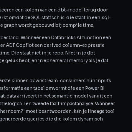
 traceren een kolom van een dbt-model terug door
rkt omdat de SQL statisch is: die staat in een .sql-
age graph wordt gebouwd bij compile time.
bestand. Wanneer een Databricks AI function een
eer ADF Copilot een derived column-expressie
me. Die staat niet in je repo. Niet in je dbt
s je geluk hebt, en in ephemeral memory als je dat
n eerste kunnen downstream-consumers hun inputs
ansformatie een tabel omvormt die een Power BI
at: data arriveert in het semantic model vanuit een
elogica. Ten tweede faalt impactanalyse. Wanneer
om hernoem?' moet beantwoorden, kan je lineage tool
genereerde queries die die kolom dynamisch