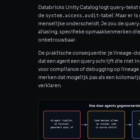
Databricks Unity Catalog logt query-tekst w
system.access.audit
de
-tabel. Maar er i
menselijke onderscheidt. Je zou de query
aliasing, specifieke opmaakkenmerken die 
onbetrouwbaar.
De praktische consequentie: je lineage-doc
dat een agent een query schrijft die niet i
voor compliance of debugging op lineage 
merken dat mogelijk pas als een kolomwijz
verklaren.
Hoe door agents gegenereerde 
AI-agent (Copilot,
Code bestaat alleen
AI function)
op runtime, niet
g
genereert query of
in source control