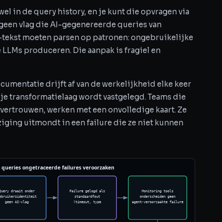
el in de query history, en je kunt die opvragen via
s geen vlag die AI-gegenereerde queries van
-tekst moeten parsen op patronen: ongebruikelijke
LLMs produceren. Die aanpak is fragiel en
umentatie drijft af van de werkelijkheid elke keer
n je transformatielaag wordt vastgelegd. Teams die
vertrouwen, werken met een onvolledige kaart. Ze
iging uitmondt in een failure die ze niet kunnen
queries ongetraceerde failures veroorzaken
Query draait onder
Failure gelogd als
Monitoring tools
ebruikersidentiteit
standaardfout
onderscheiden geen
geen AI-vlag
(timeout, type
agent-veroorzaakte failure