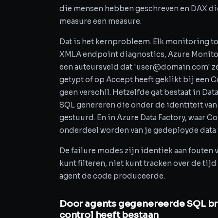
die mensen hebben geschreven en DAX die 
measure een measure.
Dat is het kernprobleem. Elk monitoring too
XMLA endpoint diagnostics, Azure Monitor
een auteursveld dat 'user@domain.com' ze
getypt of op Accept heeft geklikt bij een 
geen verschil. Hetzelfde gat bestaat in D
SQL genereren die onder de identiteit va
gestuurd. En in Azure Data Factory, waar 
onderdeel worden van je gedeployde data 
De failure modes zijn identiek aan fouten v
kunt filteren, niet kunt tracken over de ti
agent de code produceerde.
Door agents gegenereerde SQL bre
control heeft bestaan