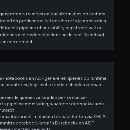
genereren nu queries en transformaties op runtime.
rsioned en produceren failures die er in je monitoring
ditionele pipeline observability registreert wat er
kloads niet onderscheiden van de rest. Je debugt
 van een commit.
cks-notebooks en ADF genereren queries op runtime
n in monitoring logs niet te onderscheiden zijn van
nereerde queries verbreden performance-
 in pipeline monitoring, waardoor drempelwaarde-
r wordt
r semantic model-metadata te snapshotten via XMLA,
committe notebook-bron in Databricks en ADF
eleren met failure events