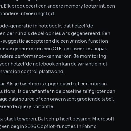
n. Elk produceert een andere memory footprint, een
n andere uitvoeringstijd.
ode-generatie in notebooks dat hetzelfde
n per run als de cel opnieuw is gegenereerd. Een
t-suggestie accepteren die een window function
pnieuw genereren en een CTE-gebaseerde aanpak
n andere performance-kenmerken. Je monitoring
 voor hetzelfde notebook en kan de variantie niet
 version control plaatsvond.
. Als je baseline is opgebouwd uit een mix van
ions, is de variantie in de baseline zelf groter dan
rage data source of een onverwacht groeiende tabel,
ereerde query-variantie.
ta stack te weren. Dat schip heeft gevaren: Microsoft
ven begin 2026 Copilot-functies in Fabric