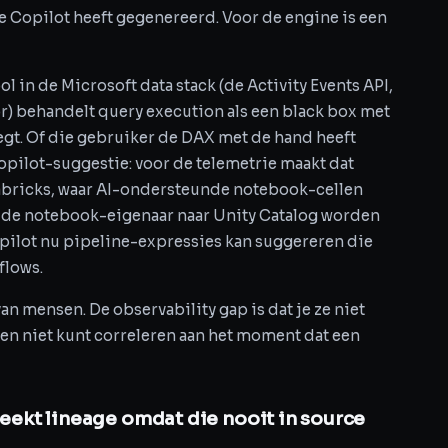
Copilot heeft gegenereerd. Voor de engine is een
l in de Microsoft data stack (de Activity Events API,
) behandelt query execution als een black box met
gt. Of die gebruiker de DAX met de hand heeft
Copilot-suggestie: voor de telemetrie maakt dat
atabricks, waar AI-ondersteunde notebook-cellen
n de notebook-eigenaar naar Unity Catalog worden
Copilot nu pipeline-expressies kan suggereren die
flows.
an mensen. De observability gap is dat je ze niet
jd en niet kunt correleren aan het moment dat een
ekt lineage omdat die nooit in source