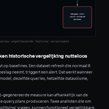
Debuggen start
vanuit verkeerde
aannames
ueries ongetraceerde failures veroorzaken
en historische vergelijking nutteloos
 op baselines. Een dataset refresh die normaal 8
eslag neemt, triggert een alert. Dat werkt wanneer
 model, dezelfde queries, hetzelfde datavolume,
t-gegenereerde measure kan afhankelijk van de
de query plans produceren. Twee analisten die om
splitsing' vragen, kunnen functioneel vergelijkbare