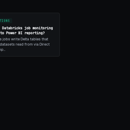
TIONS
s Databricks job monitoring
 to Power BI reporting?
s jobs write Delta tables that
datasets read from via Direct
imp…