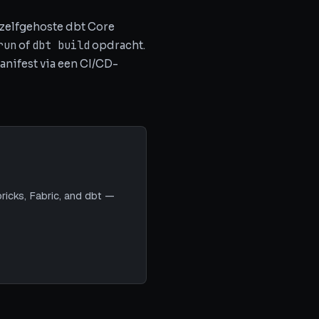
 zelfgehoste dbt Core
run
dbt build
of
opdracht.
anifest via een CI/CD-
ricks, Fabric, and dbt —