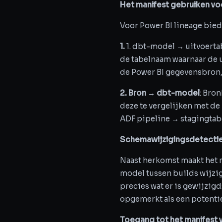
Het manifest gebruiken vo
Voor Power BI lineage bied
1.
1. dbt-model → uitvoerta
de tabelnaam waarnaar de u
de Power BI gegevensbron,
2. Bron → dbt-model
: Bro
deze te vergelijken met de
ADF pipeline → stagingtab
Schemawijzigingsdetectie 
Naast herkomst maakt het
model tussen builds wijzig
precies wat er is gewijzig
opgemerkt als een potentie
Toegang tot het manifest 