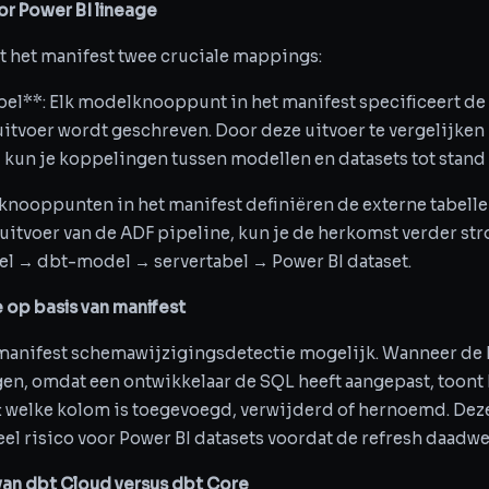
or Power BI lineage
t het manifest twee cruciale mappings:
bel**: Elk modelknooppunt in het manifest specificeert de
itvoer wordt geschreven. Door deze uitvoer te vergelijken
 kun je koppelingen tussen modellen en datasets tot stand
nknooppunten in het manifest definiëren de externe tabelle
 uitvoer van de ADF pipeline, kun je de herkomst verder s
el → dbt-model → servertabel → Power BI dataset.
op basis van manifest
 manifest schemawijzigingsdetectie mogelijk. Wanneer de
en, omdat een ontwikkelaar de SQL heeft aangepast, toont 
d: welke kolom is toegevoegd, verwijderd of hernoemd. De
el risico voor Power BI datasets voordat de refresh daadwe
van dbt Cloud versus dbt Core