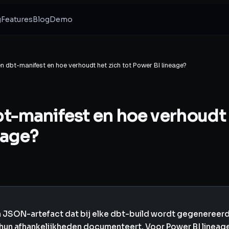
g
Features
Blog
Demo
en dbt-manifest en hoe verhoudt het zich tot Power BI lineage?
bt-manifest en hoe verhoudt 
eage?
n JSON-artefact dat bij elke dbt-build wordt gegenereerd 
un afhankelijkheden documenteert. Voor Power BI lineage