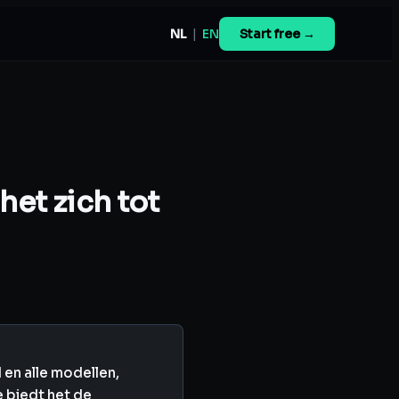
NL
|
EN
Start free →
het zich tot
en alle modellen,
 biedt het de