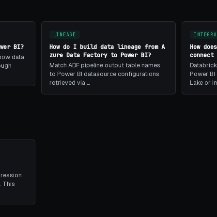
LINEAGE
INTEGRA
wer BI?
How do I build data lineage from A
How doe
zure Data Factory to Power BI?
connect
 how data
Match ADF pipeline output table names
Databrick
ough
to Power BI datasource configurations
Power BI 
retrieved via …
Lake or 
pression
. This