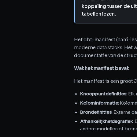
koppeling tussen de uit
tabellen lezen.
manifes
Het dbt-manifest (
moderne data stacks. Het w
documentatie van de struct
Wat het manifest bevat
Het manifest is een groot
Knooppuntdefinities
: El
Kolominformatie
: Kolom
Brondefinities
: Externe d
Afhankelijkheidsgrafiek
:
andere modellen of bron