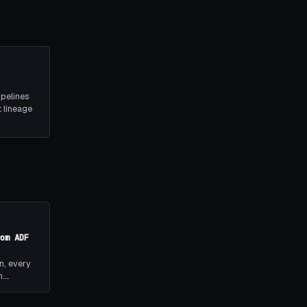
ipelines
 lineage
om ADF
n, every
h.…