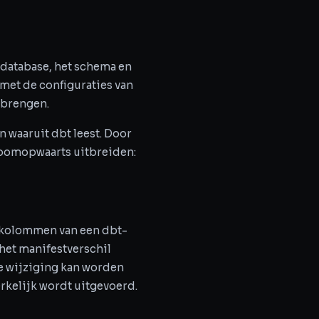
 database, het schema en
 met de configuraties van
 brengen.
n waaruit dbt leest. Door
troomopwaarts uitbreiden:
 kolommen van een dbt-
het manifestverschil
ze wijziging kan worden
rkelijk wordt uitgevoerd.