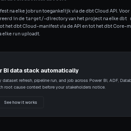
fest na elke jobrun toegankelijk via de dbt Cloud API. Voor
target/
dbt 
reerd in de
-directory van het project na elke
ot het dbt Cloud-manifest via de API en tot het dbt Core-m
 elke run uploadt.
r BI data stack automatically
 dataset refresh, pipeline run, and job across Power BI, ADF, Datab
th root cause context before your stakeholders notice.
See how it works