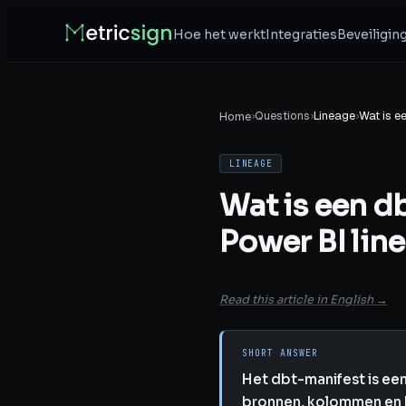
Hoe het werkt
Integraties
Beveiligin
›
Questions
›
Lineage
›
Wat is e
Home
LINEAGE
Wat is een d
Power BI lin
Read this article in English →
SHORT ANSWER
Het dbt-manifest is ee
bronnen, kolommen en h