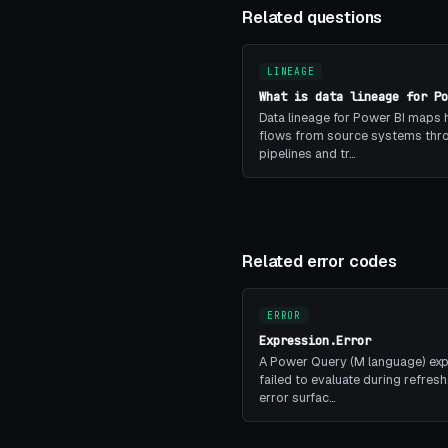
Related questions
LINEAGE
What is data lineage for Po
Data lineage for Power BI maps
flows from source systems thr
pipelines and tr…
Related error codes
ERROR
Expression.Error
A Power Query (M language) ex
failed to evaluate during refresh
error surfac…