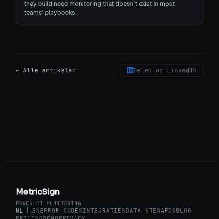
they build need monitoring that doesn't exist in most
teams' playbooks.
← Alle artikelen
Delen op LinkedIn
MetricSign
POWER BI MONITORING
NL
|
EN
ERROR CODES
INTEGRATIES
DATA STEWARDS
BLOG
PRICING
DEMO
PRIVACY