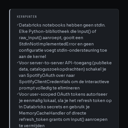
KERNPUNTEN
✓
Databricks notebooks hebben geen stdin.
Elke Python-bibliotheek die input() of
raw_input() aanroept, gooit een
StdinNotImplementedError en geen
configuratie voegt stdin-ondersteuning toe
aan de kernel
✓
Voor server-to-server API-toegang (publieke
data, cataloguszoekopdrachten) schakel je
van SpotifyOAuth over naar
SpotifyClientCredentials om de interactieve
prompt volledig te elimineren
✓
Voor user-scoped OAuth tokens autoriseer
je eenmalig lokaal, sla je het refresh token op
in Databricks secrets en gebruik je
MemoryCacheHandler of directe
refresh_token grants om input() aanroepen
te vermijden