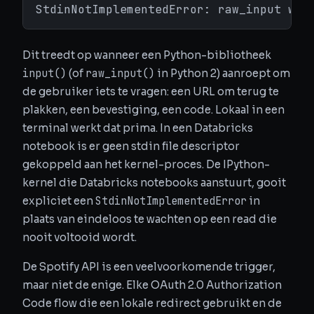
StdinNotImplementedError: raw_input was
Dit treedt op wanneer een Python-bibliotheek
input()
raw_input()
(of
in Python 2) aanroept om
de gebruiker iets te vragen: een URL om terug te
plakken, een bevestiging, een code. Lokaal in een
terminal werkt dat prima. In een Databricks
notebook is er geen stdin file descriptor
gekoppeld aan het kernel-proces. De IPython-
kernel die Databricks notebooks aanstuurt, gooit
StdinNotImplementedError
expliciet een
in
plaats van eindeloos te wachten op een read die
nooit voltooid wordt.
De Spotify API is een veelvoorkomende trigger,
maar niet de enige. Elke OAuth 2.0 Authorization
Code flow die een lokale redirect gebruikt en de