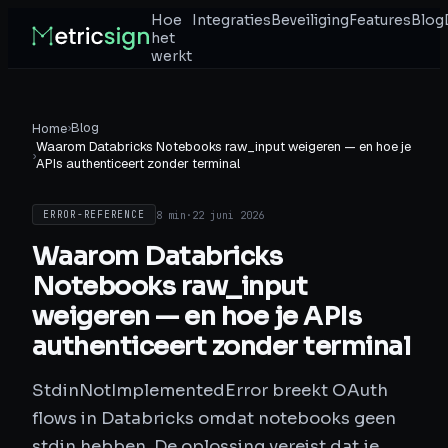
Hoe
Integraties
Beveiliging
Features
Blog
het
werkt
›
Blog
Home
Waarom Databricks Notebooks raw_input weigeren — en hoe je
›
APIs authenticeert zonder terminal
8 min
·
22 juni 2026
ERROR-REFERENCE
Waarom Databricks
Notebooks raw_input
weigeren — en hoe je APIs
authenticeert zonder terminal
StdinNotImplementedError breekt OAuth
flows in Databricks omdat notebooks geen
stdin hebben. De oplossing vereist dat je