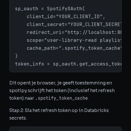
sp_oauth = SpotifyOAuth(

    client_id="YOUR_CLIENT_ID",

    client_secret="YOUR_CLIENT_SECRET",

    redirect_uri="http://localhost:8080/
    scope="user-library-read playlist-re
    cache_path=".spotify_token_cache"

)

token_info = sp_oauth.get_access_token(
Dit opent je browser, je geeft toestemming en
spotipy schrijft het token (inclusief het refresh
.spotify_token_cache
token) naar
.
Stap 2: Sla het refresh token op in Databricks
secrets: