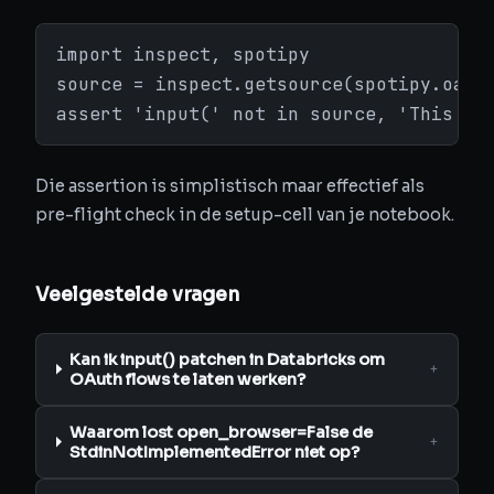
import inspect, spotipy

source = inspect.getsource(spotipy.oauth
assert 'input(' not in source, 'This mo
Die assertion is simplistisch maar effectief als
pre-flight check in de setup-cell van je notebook.
Veelgestelde vragen
Kan ik input() patchen in Databricks om
+
OAuth flows te laten werken?
Waarom lost open_browser=False de
+
StdinNotImplementedError niet op?