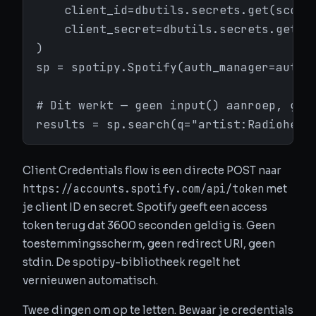
    client_id=dbutils.secrets.get(scope=
    client_secret=dbutils.secrets.get(sc
)

sp = spotipy.Spotify(auth_manager=auth_m
# Dit werkt — geen input() aanroep, geen
results = sp.search(q="artist:Radiohead
Client Credentials flow is een directe POST naar
https://accounts.spotify.com/api/token
met
je client ID en secret. Spotify geeft een access
token terug dat 3600 seconden geldig is. Geen
toestemmingsscherm, geen redirect URI, geen
stdin. De spotipy-bibliotheek regelt het
vernieuwen automatisch.
Twee dingen om op te letten. Bewaar je credentials