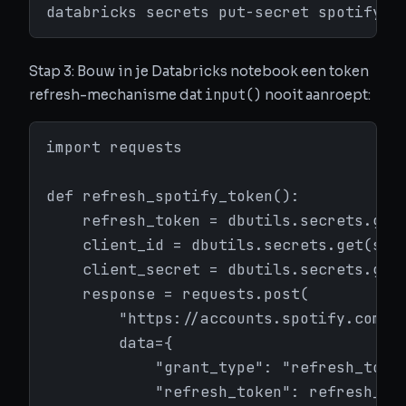
databricks secrets put-secret spotify r
Stap 3: Bouw in je Databricks notebook een token
input()
refresh-mechanisme dat
nooit aanroept:
import requests

def refresh_spotify_token():

    refresh_token = dbutils.secrets.get(
    client_id = dbutils.secrets.get(scop
    client_secret = dbutils.secrets.get(
    response = requests.post(

        "https://accounts.spotify.com/ap
        data={

            "grant_type": "refresh_token
            "refresh_token": refresh_tok