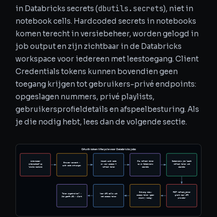
dbutils.secrets
in Databricks secrets (
), niet in
notebook cells. Hardcoded secrets in notebooks
komen terecht in versiebeheer, worden gelogd in
job output en zijn zichtbaar in de Databricks
workspace voor iedereen met leestoegang. Client
Credentials tokens kunnen bovendien geen
toegang krijgen tot gebruikers-privé endpoints:
opgeslagen nummers, privé playlists,
gebruikersprofieldetails en afspeelbesturing. Als
je die nodig hebt, lees dan de volgende sectie.
OAuth token lifecycle voor Databricks jobs
Autoriseer
Wissel auth code
Sla refresh token
Databricks job laadt
Browser consent →
interactief op
in voor access +
op in Databricks
refresh token uit
auth code ontvangen
lokale machine
refresh token
secrets
secrets
Ontvang nieuw
POST refresh_token
Token ingetrokken? →
Voer API calls uit
access token (geen
grant naar API
Job geeft 401 → Alert
met access token
input() nodig)
provider