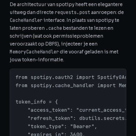
De architectuur van spotipy heeft een elegantere
requests.post
uitweg dan directe
aanroepen: de
CacheHandler
interface. In plaats van spotipy te
.cache
laten proberen
bestanden te lezen en
schrijven (wat ook permissieproblemen
veroorzaakt op DBFS), injecteer je een
MemoryCacheHandler
die vooraf geladen is met
jouw token-informatie.
from spotipy.oauth2 import SpotifyOAuth

from spotipy.cache_handler import Memory
token_info = {

    "access_token": "current_access_toke
    "refresh_token": dbutils.secrets.get
    "token_type": "Bearer",

    "expires_in": 3600,
