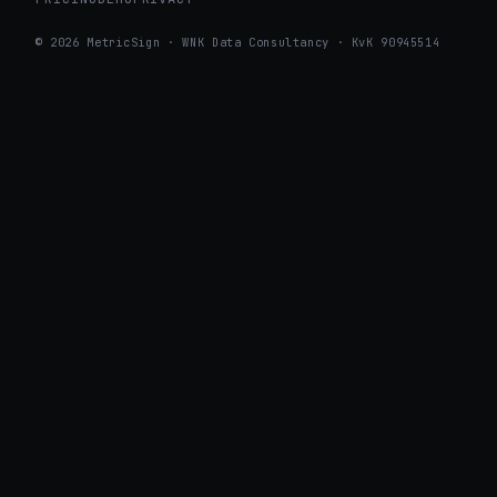
© 2026 MetricSign · WNK Data Consultancy · KvK 90945514