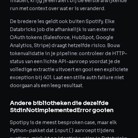
inladen, krijg je een alert bij de eerste afwijkende
run met context over wat er is veranderd.
De bredere les geldt ook buiten Spotify. Elke
Databricks job die afhankelijk is van externe
OAuth tokens (Salesforce, HubSpot, Google
Analytics, Stripe) draagt hetzelfde risico. Bouw
tokenvalidatie in je pipeline: controleer de HTTP-
status van een lichte API-aanroep voordat je de
volledige extractie uitvoert en gooi een expliciete
exception bij 401. Laat een stille auth failure niet
doorgaan als een leeg resultaat.
Andere bibliotheken die dezelfde
StdinNotImplementedError gooien
Spotipy is de meest besproken case, maar elk
input()
Python-pakket dat
aanroept tijdens