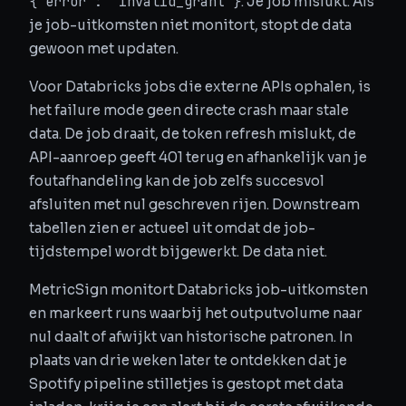
{"error": "invalid_grant"}
. Je job mislukt. Als
je job-uitkomsten niet monitort, stopt de data
gewoon met updaten.
Voor Databricks jobs die externe APIs ophalen, is
het failure mode geen directe crash maar stale
data. De job draait, de token refresh mislukt, de
API-aanroep geeft 401 terug en afhankelijk van je
foutafhandeling kan de job zelfs succesvol
afsluiten met nul geschreven rijen. Downstream
tabellen zien er actueel uit omdat de job-
tijdstempel wordt bijgewerkt. De data niet.
MetricSign monitort Databricks job-uitkomsten
en markeert runs waarbij het outputvolume naar
nul daalt of afwijkt van historische patronen. In
plaats van drie weken later te ontdekken dat je
Spotify pipeline stilletjes is gestopt met data