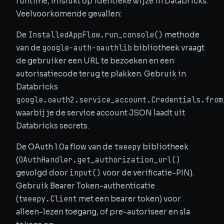
runtime, mislukt op identieke wijze in Databricks.
Veelvoorkomende gevallen:
InstalledAppFlow.run_console()
De
methode
google-auth-oauthlib
van de
bibliotheek vraagt
de gebruiker een URL te bezoeken en een
autorisatiecode terug te plakken. Gebruik in
Databricks
google.oauth2.service_account.Credentials.from
waarbij je de service account JSON laadt uit
Databricks secrets.
tweepy
De OAuth 1.0a flow van de
bibliotheek
OAuthHandler.get_authorization_url()
(
input()
gevolgd door
voor de verificatie-PIN).
Gebruik Bearer Token-authenticatie
tweepy.Client
(
met een bearer token) voor
alleen-lezen toegang, of pre-autoriseer en sla