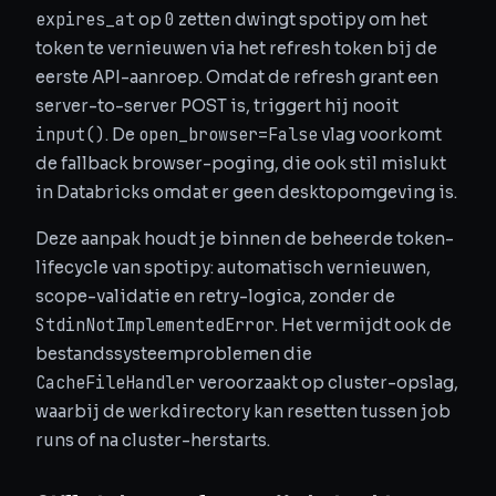
expires_at
0
op
zetten dwingt spotipy om het
token te vernieuwen via het refresh token bij de
eerste API-aanroep. Omdat de refresh grant een
server-to-server POST is, triggert hij nooit
input()
open_browser=False
. De
vlag voorkomt
de fallback browser-poging, die ook stil mislukt
in Databricks omdat er geen desktopomgeving is.
Deze aanpak houdt je binnen de beheerde token-
lifecycle van spotipy: automatisch vernieuwen,
scope-validatie en retry-logica, zonder de
StdinNotImplementedError
. Het vermijdt ook de
bestandssysteemproblemen die
CacheFileHandler
veroorzaakt op cluster-opslag,
waarbij de werkdirectory kan resetten tussen job
runs of na cluster-herstarts.