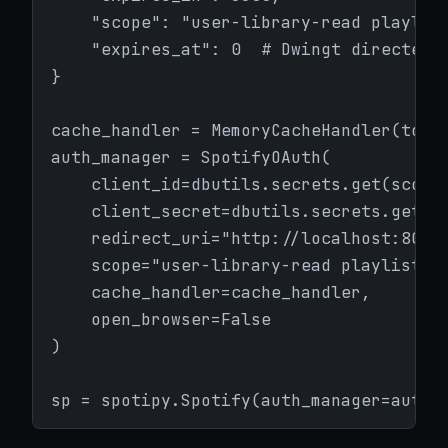
    "scope": "user-library-read playlist
    "expires_at": 0  # Dwingt directe re
}

cache_handler = MemoryCacheHandler(token
auth_manager = SpotifyOAuth(

    client_id=dbutils.secrets.get(scope=
    client_secret=dbutils.secrets.get(sc
    redirect_uri="http://localhost:8080/
    scope="user-library-read playlist-re
    cache_handler=cache_handler,

    open_browser=False

)

sp = spotipy.Spotify(auth_manager=auth_