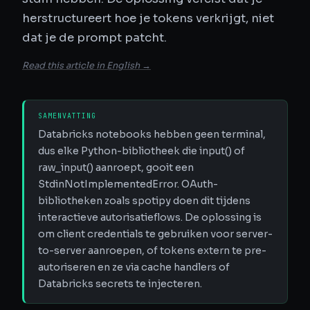
herstructureert hoe je tokens verkrijgt, niet
dat je de prompt patcht.
Read this article in English →
SAMENVATTING
Databricks notebooks hebben geen terminal,
dus elke Python-bibliotheek die input() of
raw_input() aanroept, gooit een
StdinNotImplementedError. OAuth-
bibliotheken zoals spotipy doen dit tijdens
interactieve autorisatieflows. De oplossing is
om client credentials te gebruiken voor server-
to-server aanroepen, of tokens extern te pre-
autoriseren en ze via cache handlers of
Databricks secrets te injecteren.